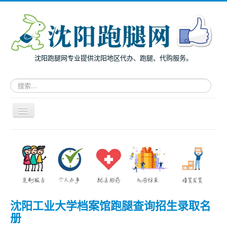
沈阳跑腿网专业提供沈阳地区代办、跑腿、代购服务。
请
输
入
关
导
键
航
词，
开
搜
主页
关
索
面向个人
跑
腿
面向企业
服
务
跑腿案例
沈阳工业大学档案馆跑腿查询招生录取名
服务指南
册
兔度动态