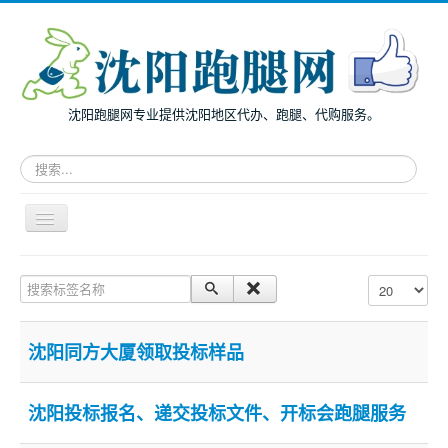
沈阳跑腿网专业提供沈阳地区代办、跑腿、代购服务。
请
输
入
关
导
键
航
词，
开
搜
主页
关
搜索标签名称
每页显示条数
索
面向个人
跑
腿
面向企业
服
沈阳同方大厦领取投标样品
务
跑腿案例
服务指南
沈阳投标报名、递交投标文件、开标会跑腿服务
兔度动态