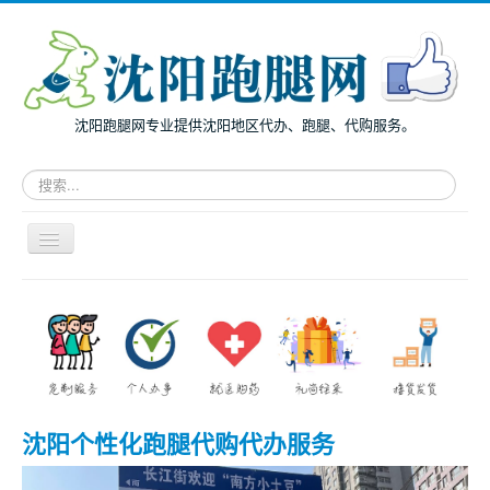
沈阳跑腿网专业提供沈阳地区代办、跑腿、代购服务。
请
输
入
关
导
键
航
词，
开
搜
主页
关
索
面向个人
跑
腿
面向企业
服
务
跑腿案例
沈阳个性化跑腿代购代办服务
服务指南
兔度动态