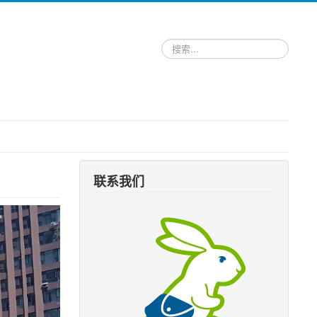
请
输
入
关
键
词，
搜
索
跑
腿
服
联系我们
务