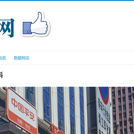
动态
跑腿网店
料