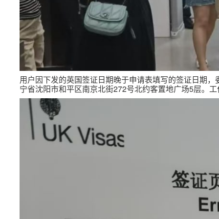
用户因下发的英国签证日期晚于申请表填写的签证日期，
宁省沈阳市和平区南京北街272号北约客置地广场5层。
工