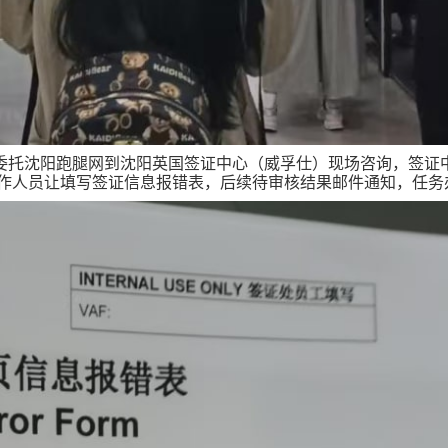
委托沈阳跑腿网到沈阳英国签证中心（威孚仕）现场咨询，签证
作人员让填写签证信息报错表，后续待审核结果邮件通知，任务