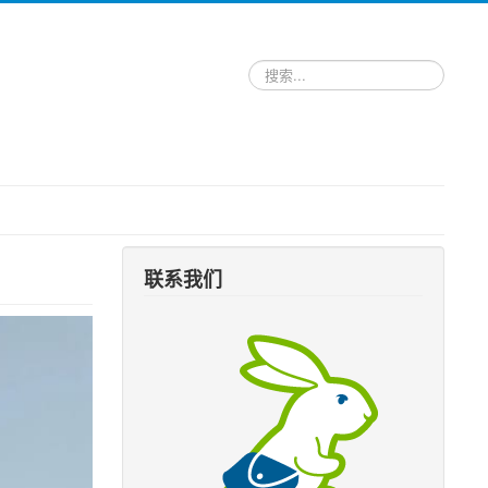
请
输
入
关
键
词，
搜
索
跑
腿
服
联系我们
务