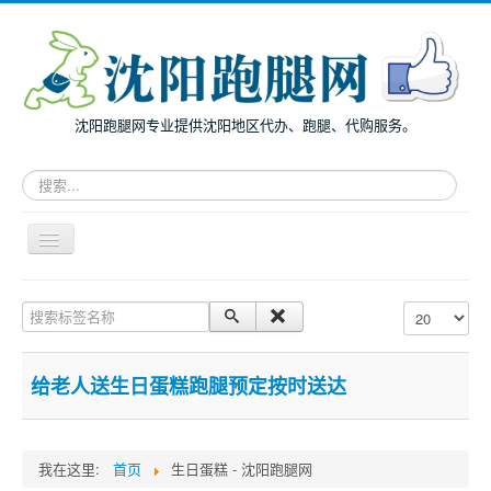
沈阳跑腿网专业提供沈阳地区代办、跑腿、代购服务。
请
输
入
关
导
键
航
词，
开
搜
主页
关
搜索标签名称
每页显示条数
索
面向个人
跑
腿
面向企业
服
给老人送生日蛋糕跑腿预定按时送达
务
跑腿案例
服务指南
我在这里:
首页
生日蛋糕 - 沈阳跑腿网
兔度动态