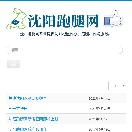
沈阳跑腿网专业提供沈阳地区代办、跑腿、代购服务。
请
输
入
关
导
键
航
词，
开
搜
主页
关
每页显示条数
索
面向个人
跑
腿
关注沈阳跑腿网视频号
2022年4月11日
面向企业
服
务
五一节快乐
跑腿案例
2021年4月30日
沈阳跑腿网新版官网即将上线
服务指南
2021年1月17日
沈阳跑腿网成立10周年
兔度动态
2017年5月19日