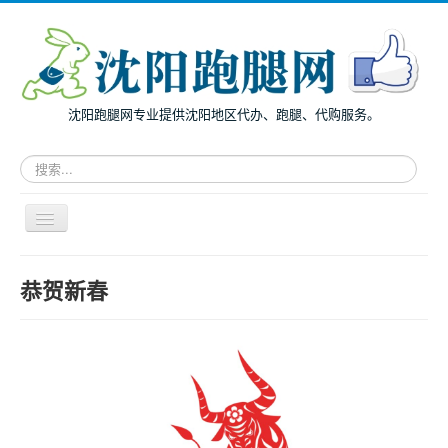
沈阳跑腿网专业提供沈阳地区代办、跑腿、代购服务。
请
输
入
关
导
键
航
词，
开
搜
主页
关
恭贺新春
索
面向个人
跑
腿
面向企业
服
务
跑腿案例
服务指南
兔度动态