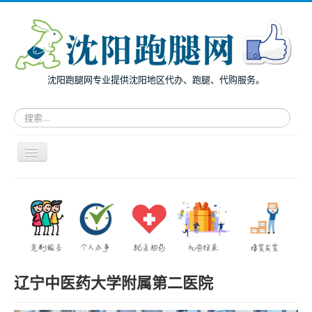
沈阳跑腿网专业提供沈阳地区代办、跑腿、代购服务。
请
输
入
关
导
键
航
词，
开
搜
主页
关
索
面向个人
跑
腿
面向企业
服
务
跑腿案例
辽宁中医药大学附属第二医院
服务指南
兔度动态