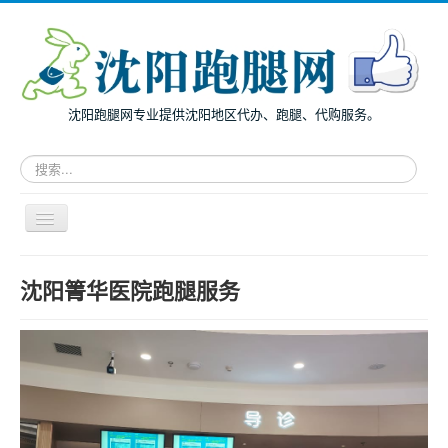
沈阳跑腿网专业提供沈阳地区代办、跑腿、代购服务。
请
输
入
关
导
键
航
词，
开
搜
主页
关
沈阳箐华医院跑腿服务
索
面向个人
跑
腿
面向企业
服
务
跑腿案例
服务指南
兔度动态