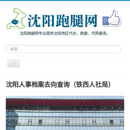
沈阳跑腿网专业提供沈阳地区代办、跑腿、代购服务。
请
输
入
关
导
键
航
词，
开
搜
主页
关
沈阳人事档案去向查询（铁西人社局）
索
面向个人
跑
腿
面向企业
服
务
跑腿案例
服务指南
兔度动态