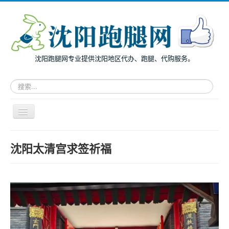
沈阳跑腿网专业提供沈阳地区代办、跑腿、代购服务。
请
输
入
关
导
键
航
词，
开
搜
主页
关
沈阳太清宫求签祈福
索
面向个人
跑
腿
面向企业
服
务
跑腿案例
服务指南
兔度动态