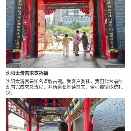
跑腿网店
沈阳太清宫求签祈福
沈阳太清宫是知名道教古观。受客户委托，我们代为前往
观内完成求签流程，并请道长解读签文，全程遵循传统礼
仪。