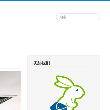
请
输
入
关
键
词，
搜
索
跑
腿
服
联系我们
务